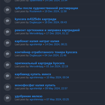
Last post by
Spainmeea
«
24 Dec 2024, 15:54
зубы после художественной реставрации
Last post by
Ruslaneoh
«
19 Dec 2024, 11:58
kyocera m4125idn картридж
Last post by
Duglasype
«
18 Dec 2024, 09:43
ремонт оргтехники и заправка картриджей
Last post by
Merselinbpg
«
17 Dec 2024, 01:12
карбонат калия нитрат калия
Last post by
agrohimfqk
«
14 Dec 2024, 08:21
контейнер отработанного тонера kyocera
Last post by
Duglasype
«
04 Jun 2024, 21:46
оригинальный картридж kyocera
Last post by
Merselinbpg
«
03 Jun 2024, 22:19
карбамид купить минск
Last post by
agrohimmpy
«
10 May 2024, 00:34
монофосфат калия купить
Last post by
agrohimfqk
«
09 May 2024, 22:57
удобрение железо
Last post by
agrohimmpy
«
07 May 2024, 03:25