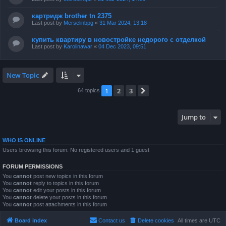
картридж brother tn 2375
Last post by
Merselinbpg
«
31 Mar 2024, 13:18
купить квартиру в новостройке недорого с отделкой
Last post by
Karolinawar
«
04 Dec 2023, 09:51
New Topic
1
2
3
Next
64 topics
Jump to
WHO IS ONLINE
Users browsing this forum: No registered users and 1 guest
FORUM PERMISSIONS
You
cannot
post new topics in this forum
You
cannot
reply to topics in this forum
You
cannot
edit your posts in this forum
You
cannot
delete your posts in this forum
You
cannot
post attachments in this forum
Board index
Contact us
Delete cookies
All times are
UTC