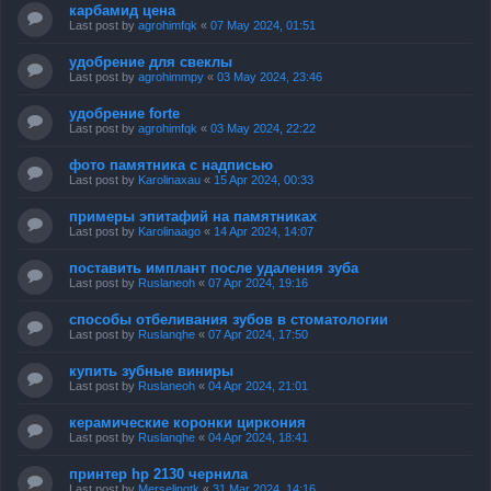
карбамид цена
Last post by
agrohimfqk
«
07 May 2024, 01:51
удобрение для свеклы
Last post by
agrohimmpy
«
03 May 2024, 23:46
удобрение forte
Last post by
agrohimfqk
«
03 May 2024, 22:22
фото памятника с надписью
Last post by
Karolinaxau
«
15 Apr 2024, 00:33
примеры эпитафий на памятниках
Last post by
Karolinaago
«
14 Apr 2024, 14:07
поставить имплант после удаления зуба
Last post by
Ruslaneoh
«
07 Apr 2024, 19:16
способы отбеливания зубов в стоматологии
Last post by
Ruslanqhe
«
07 Apr 2024, 17:50
купить зубные виниры
Last post by
Ruslaneoh
«
04 Apr 2024, 21:01
керамические коронки циркония
Last post by
Ruslanqhe
«
04 Apr 2024, 18:41
принтер hp 2130 чернила
Last post by
Merselinqtk
«
31 Mar 2024, 14:16