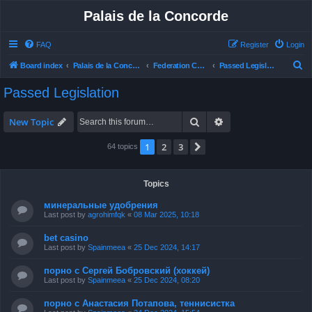
Palais de la Concorde
FAQ
Register
Login
S
Board index
Palais de la Concorde
Federation Council
Passed Legislation
e
Passed Legislation
a
r
Search
Advanced search
New Topic
c
1
2
3
Next
64 topics
h
Topics
минеральные удобрения
Last post by
agrohimfqk
«
08 Mar 2025, 10:18
bet casino
Last post by
Spainmeea
«
25 Dec 2024, 14:17
порно с Сергей Бобровский (хоккей)
Last post by
Spainmeea
«
25 Dec 2024, 08:20
порно с Анастасия Потапова, теннисистка