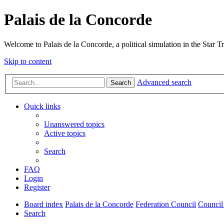
Palais de la Concorde
Welcome to Palais de la Concorde, a political simulation in the Star T
Skip to content
Advanced search
Search
Quick links
Unanswered topics
Active topics
Search
FAQ
Login
Register
Board index
Palais de la Concorde
Federation Council
Council
Search