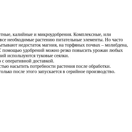
отные, калийные и микроудобрения. Комплексные, или
все необходимые растению питательные элементы. Но часто
пытывают недостаток магния, на торфяных почвах – молибдена,
. С помощью удобрений можно резко повысить урожаи любых
ний используются туковые сеялки.
 c оперативной доставкой.
тью насытить потребности растения после обработки.
лько после этого запускается в серийное производство.