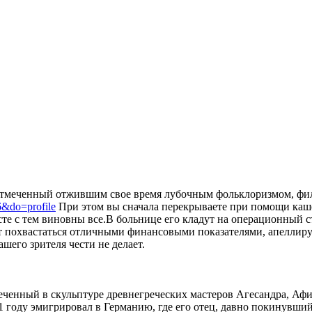
меченный отжившим свое время лубочным фольклоризмом, фильм
6&do=profile
При этом вы сначала перекрываете при помощи каше
те с тем виновны все.В больнице его кладут на операционный 
ет похвастаться отличными финансовыми показателями, апеллируя
шего зрителя чести не делает.
еченный в скульптуре древнегреческих мастеров Агесандра, Афи
1 году эмигрировал в Германию, где его отец, давно покинувш