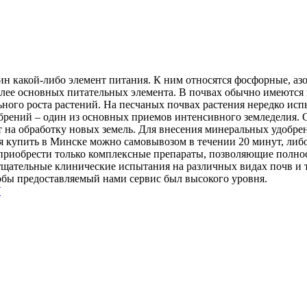
н какой-либо элемент питания. К ним относятся фосфорные, аз
олее основных питательных элемента. В почвах обычно имеются 
ьного роста растений. На песчаных почвах растения нередко ис
добрений – один из основных приемов интенсивного земледелия
т на обработку новых земель. Для внесения минеральных удобре
 купить в Минске можно самовывозом в течении 20 минут, либо
приобрести только комплексные препараты, позволяющие полнос
щательные клинические испытания на различных видах почв и то
обы предоставляемый нами сервис был высокого уровня.
У