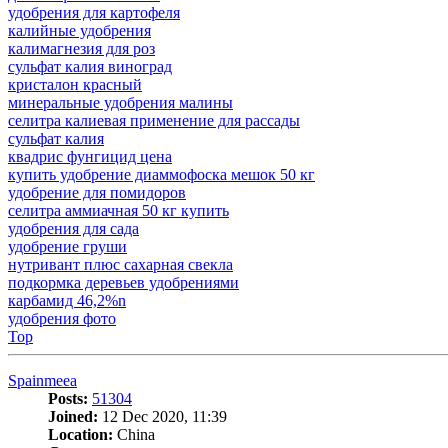
удобрения для картофеля
калийные удобрения
калимагнезия для роз
сульфат калия виноград
кристалон красный
минеральные удобрения малины
селитра калиевая применение для рассады
сульфат калия
квадрис фунгицид цена
купить удобрение диаммофоска мешок 50 кг
удобрение для помидоров
селитра аммиачная 50 кг купить
удобрения для сада
удобрение груши
нутривант плюс сахарная свекла
подкормка деревьев удобрениями
карбамид 46,2%n
удобрения фото
Top
Spainmeea
Posts:
51304
Joined:
12 Dec 2020, 11:39
Location:
China