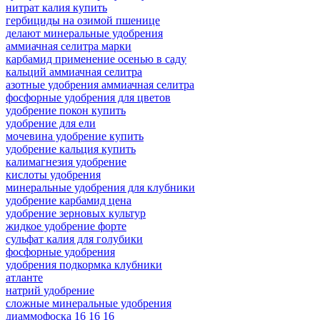
нитрат калия купить
гербициды на озимой пшенице
делают минеральные удобрения
аммиачная селитра марки
карбамид применение осенью в саду
кальций аммиачная селитра
азотные удобрения аммиачная селитра
фосфорные удобрения для цветов
удобрение покон купить
удобрение для ели
мочевина удобрение купить
удобрение кальция купить
калимагнезия удобрение
кислоты удобрения
минеральные удобрения для клубники
удобрение карбамид цена
удобрение зерновых культур
жидкое удобрение форте
сульфат калия для голубики
фосфорные удобрения
удобрения подкормка клубники
атланте
натрий удобрение
сложные минеральные удобрения
диаммофоска 16 16 16