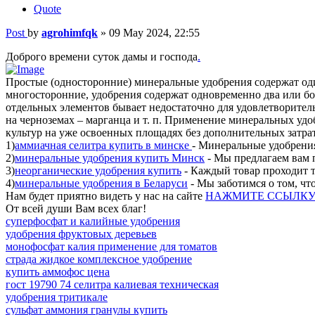
Quote
Post
by
agrohimfqk
»
09 May 2024, 22:55
Доброго времени суток дамы и господа
.
Простые (односторонние) минеральные удобрения содержат оди
многосторонние, удобрения содержат одновременно два или б
отдельных элементов бывает недостаточно для удовлетворител
на черноземах – марганца и т. п. Применение минеральных у
культур на уже освоенных площадях без дополнительных затра
1)
аммиачная селитра купить в минске
- Минеральные удобрения
2)
минеральные удобрения купить Минск
- Мы предлагаем вам 
3)
неорганические удобрения купить
- Каждый товар проходит т
4)
минеральные удобрения в Беларуси
- Мы заботимся о том, чт
Нам будет приятно видеть у нас на сайте
НАЖМИТЕ ССЫЛК
От всей души Вам всех благ!
суперфосфат и калийные удобрения
удобрения фруктовых деревьев
монофосфат калия применение для томатов
страда жидкое комплексное удобрение
купить аммофос цена
гост 19790 74 селитра калиевая техническая
удобрения тритикале
сульфат аммония гранулы купить