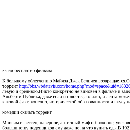
качай бесплатно фильмы
К большому облегчению Майлза Джек Беличек возвращается.От
торрент
http://bbs.wbdatavis.com/home.php?mod=space&uid=1832
левую и среднюю.Никто конкретно не виновен в фильме и вмес
Альберти.Публика, даже если и плюется, то идёт, и лента мож
каковой факт, конечно, исторической образованности и вкусу на
комедии скачать торрент
Многим известен, наверное, античный миф о Лаокооне, увеков
большинству поденщиков ему даже не на что купить еды.В 192