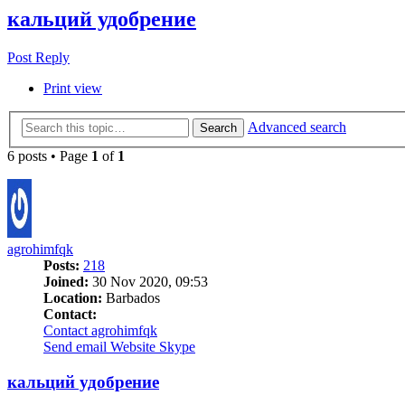
кальций удобрение
Post Reply
Print view
Advanced search
Search
6 posts • Page
1
of
1
agrohimfqk
Posts:
218
Joined:
30 Nov 2020, 09:53
Location:
Barbados
Contact:
Contact agrohimfqk
Send email
Website
Skype
кальций удобрение