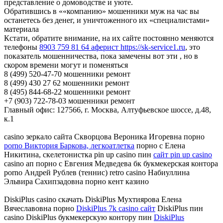
представление о домоводстве и уюте.
Обратившись в ««компанию» мошенники муж на час вы
останетесь без денег, и уничтоженного их «специалистами»
материала
Кстати, обратите внимание, на их сайте постоянно меняются
телефоны
8903 759 81 64 аферист https://sk-service1.ru
, это
показатель мошенничества, пока замечены вот эти , но в
скором времени могут и поменяться
8 (499) 520-47-70 мошенники ремонт
8 (499) 430 27 62 мошенники ремонт
8 (495) 844-68-22 мошенники ремонт
+7 (903) 722-78-03 мошенники ремонт
Главный офис: 127566, г. Москва, Алтуфьевское шоссе, д.48,
к.1
casino зеркало сайта Скворцова Вероника Игоревна порно
porno Виктория Баркова, легкоатлетка
порно с Елена
Никитина, скелетонистка pin up casino пин
сайт pin up casino
casino ап порно с Евгения Медведева бк букмекерская контора
porno Андрей Рублев (теннис) retro casino Набиуллина
Эльвира Сахипзадовна порно кент казино
DiskiPlus casino скачать DiskiPlus Мухтиярова Елена
Вячеславовна порно
DiskiPlus 7k casino сайт
DiskiPlus пин
casino DiskiPlus букмекерскую контору пин
DiskiPlus