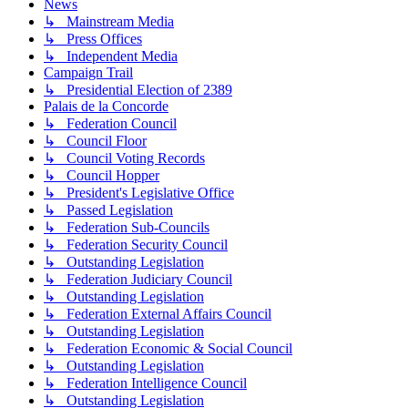
News
↳ Mainstream Media
↳ Press Offices
↳ Independent Media
Campaign Trail
↳ Presidential Election of 2389
Palais de la Concorde
↳ Federation Council
↳ Council Floor
↳ Council Voting Records
↳ Council Hopper
↳ President's Legislative Office
↳ Passed Legislation
↳ Federation Sub-Councils
↳ Federation Security Council
↳ Outstanding Legislation
↳ Federation Judiciary Council
↳ Outstanding Legislation
↳ Federation External Affairs Council
↳ Outstanding Legislation
↳ Federation Economic & Social Council
↳ Outstanding Legislation
↳ Federation Intelligence Council
↳ Outstanding Legislation