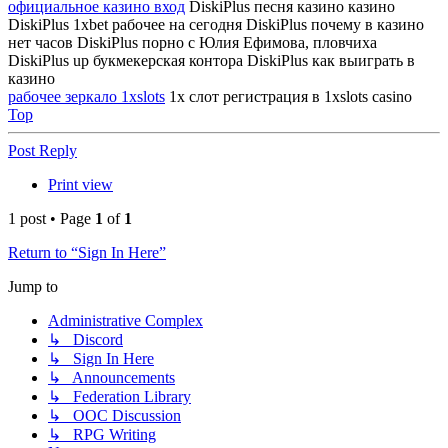
официальное казино вход
DiskiPlus песня казино казино
DiskiPlus 1xbet рабочее на сегодня DiskiPlus почему в казино
нет часов DiskiPlus порно с Юлия Ефимова, пловчиха
DiskiPlus up букмекерская контора DiskiPlus как выиграть в
казино
рабочее зеркало 1xslots
1х слот регистрация в 1xslots casino
Top
Post Reply
Print view
1 post • Page
1
of
1
Return to “Sign In Here”
Jump to
Administrative Complex
↳ Discord
↳ Sign In Here
↳ Announcements
↳ Federation Library
↳ OOC Discussion
↳ RPG Writing