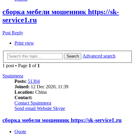
сборка мебели мошенник https://sk-
service1.ru
Post Reply
Print view
Advanced search
Search
1 post • Page
1
of
1
Spainmeea
Posts:
51304
Joined:
12 Dec 2020, 11:39
Location:
China
Contact:
Contact Spainmeea
Send email
Website
Skype
сборка мебели мошенник https://sk-service1.ru
Quote