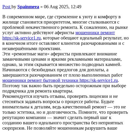
Post
by
Spainmeea
»
06 Aug 2025, 12:49
В современном мире, где стремление к уюту и комфорту в
жилище становится приоритетом, многие сталкиваются с
проблемой некачественного ремонта. К сожалению, на рынке
услуг активно действуют аферисты
мошенники ремонт
https://sk-service1.ru
, которые обещают идеальный результат, но
в конечном итоге оставляют клиентов разочарованными и с
незавершёнными проектами.
Эти «ремонтные маги» аферисты привлекают внимание
заманчивыми ценами и яркими рекламными материалами,
однако, за этим скрывается множество подводных камней.
Начинаются с безобидных предлогов для доплаты, а
завершаются разочарованием от плохо выполненных работ
мошенники ремонт бытовой техники https://sk-service1.ru
.
Поэтому так важно быть предельно осторожным при выборе
подрядчика для ремонта квартиры.
Рекомендуется изучать отзывы, проверять лицензии и не
стесняться задавать вопросы о процессе работы. Будьте
внимательны к деталям, ведь качественный ремонт — это не
только эстетика, но и долговечность. Помните, что проверить
репутацию компании — значит сделать первый шаг к
созданию вашего идеального пространства без неприятных
сюрпризов. Не позволяйте мошенникам разрушить ваше