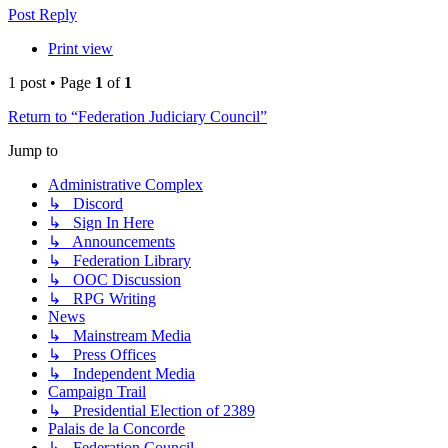
Post Reply
Print view
1 post • Page
1
of
1
Return to “Federation Judiciary Council”
Jump to
Administrative Complex
↳ Discord
↳ Sign In Here
↳ Announcements
↳ Federation Library
↳ OOC Discussion
↳ RPG Writing
News
↳ Mainstream Media
↳ Press Offices
↳ Independent Media
Campaign Trail
↳ Presidential Election of 2389
Palais de la Concorde
↳ Federation Council