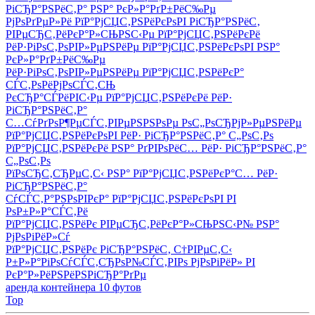
РіСЂР°РЅРёС‚Р° РЅР° РєР»Р°РґР±РёС‰Рµ
РјРѕРґРµР»Рё РїР°РјСЏС‚РЅРёРєРѕРІ РіСЂР°РЅРёС‚
РІРµСЂС‚РёРєР°Р»СЊРЅС‹Рµ РїР°РјСЏС‚РЅРёРєРё
РёР·РіРѕС‚РѕРІР»РµРЅРёРµ РїР°РјСЏС‚РЅРёРєРѕРІ РЅР°
РєР»Р°РґР±РёС‰Рµ
РёР·РіРѕС‚РѕРІР»РµРЅРёРµ РїР°РјСЏС‚РЅРёРєР°
СЃС‚РѕРёРјРѕСЃС‚СЊ
РєСЂР°СЃРёРІС‹Рµ РїР°РјСЏС‚РЅРёРєРё РёР·
РіСЂР°РЅРёС‚Р°
С…СѓРґРѕР¶РµСЃС‚РІРµРЅРЅРѕРµ РѕС„РѕСЂРјР»РµРЅРёРµ
РїР°РјСЏС‚РЅРёРєРѕРІ РёР· РіСЂР°РЅРёС‚Р° С„РѕС‚Рѕ
РїР°РјСЏС‚РЅРёРєРё РЅР° РґРІРѕРёС… РёР· РіСЂР°РЅРёС‚Р°
С„РѕС‚Рѕ
РїРѕСЂС‚СЂРµС‚С‹ РЅР° РїР°РјСЏС‚РЅРёРєР°С… РёР·
РіСЂР°РЅРёС‚Р°
СѓСЃС‚Р°РЅРѕРІРєР° РїР°РјСЏС‚РЅРёРєРѕРІ РІ
РѕР±Р»Р°СЃС‚Рё
РїР°РјСЏС‚РЅРёРє РІРµСЂС‚РёРєР°Р»СЊРЅС‹Р№ РЅР°
РјРѕРіРёР»Сѓ
РїР°РјСЏС‚РЅРёРє РіСЂР°РЅРёС‚ С†РІРµС‚С‹
Р±Р»Р°РіРѕСѓСЃС‚СЂРѕР№СЃС‚РІРѕ РјРѕРіРёР» РІ
РєР°Р»РёРЅРёРЅРіСЂР°РґРµ
аренда контейнера 10 футов
Top