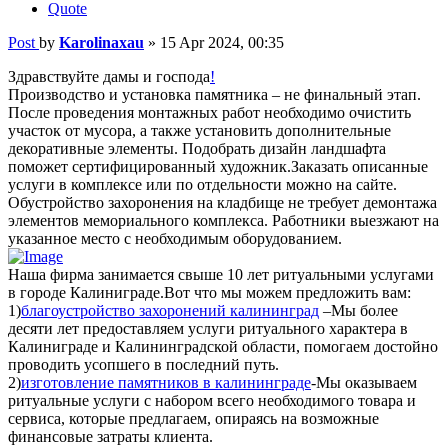
Quote
Post
by
Karolinaxau
»
15 Apr 2024, 00:35
Здравствуйте дамы и господа
!
Производство и установка памятника – не финальный этап.
После проведения монтажных работ необходимо очистить
участок от мусора, а также установить дополнительные
декоративные элементы. Подобрать дизайн ландшафта
поможет сертифицированный художник.Заказать описанные
услуги в комплексе или по отдельности можно на сайте.
Обустройство захоронения на кладбище не требует демонтажа
элементов мемориального комплекса. Работники выезжают на
указанное место с необходимым оборудованием.
Наша фирма занимается свыше 10 лет ритуальными услугами
в городе Калиниграде.Вот что мы можем предложить вам:
1)
благоустройство захоронений калининград
–Мы более
десяти лет предоставляем услуги ритуального характера в
Калиниграде и Калининградской области, помогаем достойно
проводить усопшего в последний путь.
2)
изготовление памятников в калининграде
-Мы оказываем
ритуальные услуги с набором всего необходимого товара и
сервиса, которые предлагаем, опираясь на возможные
финансовые затраты клиента.