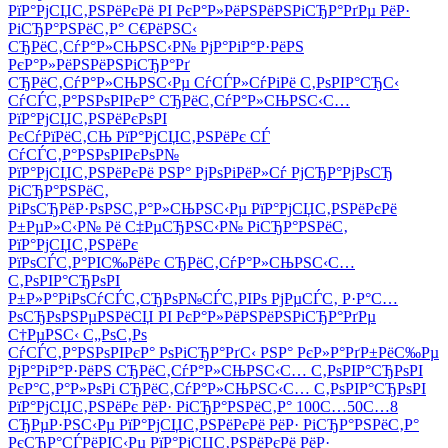
РїР°РјСЏС‚РЅРёРєРё РІ РєР°Р»РёРЅРёРЅРіСЂР°РґРµ РёР·
РіСЂР°РЅРёС‚Р° С€РёРЅС‹
СЂРёС‚СѓР°Р»СЊРЅС‹Р№ РјР°РіР°Р·РёРЅ
РєР°Р»РёРЅРёРЅРіСЂР°Рґ
СЂРёС‚СѓР°Р»СЊРЅС‹Рµ СѓСЃР»СѓРіРё С‚РѕРІР°СЂС‹
СѓСЃС‚Р°РЅРѕРІРєР° СЂРёС‚СѓР°Р»СЊРЅС‹С…
РїР°РјСЏС‚РЅРёРєРѕРІ
РєСѓРїРёС‚СЊ РїР°РјСЏС‚РЅРёРє СЃ
СѓСЃС‚Р°РЅРѕРІРєРѕР№
РїР°РјСЏС‚РЅРёРєРё РЅР° РјРѕРіРёР»Сѓ РјСЂР°РјРѕСЂ
РіСЂР°РЅРёС‚
РіРѕСЂРёР·РѕРЅС‚Р°Р»СЊРЅС‹Рµ РїР°РјСЏС‚РЅРёРєРё
Р±РµР»С‹Р№ Рё С‡РµСЂРЅС‹Р№ РіСЂР°РЅРёС‚
РїР°РјСЏС‚РЅРёРє
РїРѕСЃС‚Р°РІС‰РёРє СЂРёС‚СѓР°Р»СЊРЅС‹С…
С‚РѕРІР°СЂРѕРІ
Р±Р»Р°РіРѕСѓСЃС‚СЂРѕР№СЃС‚РІРѕ РјРµСЃС‚ Р·Р°С…
РѕСЂРѕРЅРµРЅРёСЏ РІ РєР°Р»РёРЅРёРЅРіСЂР°РґРµ
С†РµРЅС‹ С„РѕС‚Рѕ
СѓСЃС‚Р°РЅРѕРІРєР° РѕРіСЂР°РґС‹ РЅР° РєР»Р°РґР±РёС‰Рµ
РјР°РіР°Р·РёРЅ СЂРёС‚СѓР°Р»СЊРЅС‹С… С‚РѕРІР°СЂРѕРІ
РєР°С‚Р°Р»РѕРі СЂРёС‚СѓР°Р»СЊРЅС‹С… С‚РѕРІР°СЂРѕРІ
РїР°РјСЏС‚РЅРёРє РёР· РіСЂР°РЅРёС‚Р° 100С…50С…8
СЂРµР·РЅС‹Рµ РїР°РјСЏС‚РЅРёРєРё РёР· РіСЂР°РЅРёС‚Р°
РєСЂР°СЃРёРІС‹Рµ РїР°РјСЏС‚РЅРёРєРё РёР·