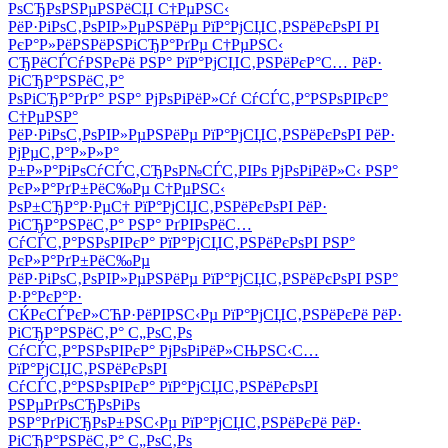
РѕСЂРѕРЅРµРЅРёСЏ С†РµРЅС‹
РёР·РіРѕС‚РѕРІР»РµРЅРёРµ РїР°РјСЏС‚РЅРёРєРѕРІ РІ
РєР°Р»РёРЅРёРЅРіСЂР°РґРµ С†РµРЅС‹
СЂРёСЃСѓРЅРєРё РЅР° РїР°РјСЏС‚РЅРёРєР°С… РёР·
РіСЂР°РЅРёС‚Р°
РѕРіСЂР°РґР° РЅР° РјРѕРіРёР»Сѓ СѓСЃС‚Р°РЅРѕРІРєР°
С†РµРЅР°
РёР·РіРѕС‚РѕРІР»РµРЅРёРµ РїР°РјСЏС‚РЅРёРєРѕРІ РёР·
РјРµС‚Р°Р»Р»Р°
Р±Р»Р°РіРѕСѓСЃС‚СЂРѕР№СЃС‚РІРѕ РјРѕРіРёР»С‹ РЅР°
РєР»Р°РґР±РёС‰Рµ С†РµРЅС‹
РѕР±СЂР°Р·РµС† РїР°РјСЏС‚РЅРёРєРѕРІ РёР·
РіСЂР°РЅРёС‚Р° РЅР° РґРІРѕРёС…
СѓСЃС‚Р°РЅРѕРІРєР° РїР°РјСЏС‚РЅРёРєРѕРІ РЅР°
РєР»Р°РґР±РёС‰Рµ
РёР·РіРѕС‚РѕРІР»РµРЅРёРµ РїР°РјСЏС‚РЅРёРєРѕРІ РЅР°
Р·Р°РєР°Р·
СЌРєСЃРєР»СЋР·РёРІРЅС‹Рµ РїР°РјСЏС‚РЅРёРєРё РёР·
РіСЂР°РЅРёС‚Р° С„РѕС‚Рѕ
СѓСЃС‚Р°РЅРѕРІРєР° РјРѕРіРёР»СЊРЅС‹С…
РїР°РјСЏС‚РЅРёРєРѕРІ
СѓСЃС‚Р°РЅРѕРІРєР° РїР°РјСЏС‚РЅРёРєРѕРІ
РЅРµРґРѕСЂРѕРіРѕ
РЅР°РґРіСЂРѕР±РЅС‹Рµ РїР°РјСЏС‚РЅРёРєРё РёР·
РіСЂР°РЅРёС‚Р° С„РѕС‚Рѕ