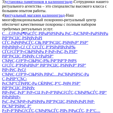
3)
установка памятников в калининграде
-Сотрудники нашего
ритуального агентства – это специалисты высокого класса с
большим опытом работы.
4)
ритуальный магазин калининград
-Наш
многофункциональный похоронно-ритуальный центр
обеспечит качественные похороны с полным набором
требуемых ритуальных услуг.
С…СѓРґРѕР¶РµСЃС‚РІРµРЅРЅРѕРµ РѕС„РѕСЂРјР»РµРЅРёРµ
РїР°РјСЏС‚РЅРёРєРѕРІ
СЃС‚РѕРёРјРѕСЃС‚СЊ РїР°РјСЏС‚РЅРёРєР° РЅР°
РјРѕРіРёР»Сѓ СЃ СѓСЃС‚Р°РЅРѕРІРєРѕР№
СЃСѓСЃР°Р»СЊРЅРѕРµ Р·РѕР»РѕС‚Рѕ РЅР°
РїР°РјСЏС‚РЅРёРє С†РµРЅР°
СЂРёС‚СѓР°Р»СЊРЅС‹Р№ РјР°РіР°Р·РёРЅ
СѓСЃС‚Р°РЅРѕРІРєР° РїР°РјСЏС‚РЅРёРєР° РЅР°
РїР»РёС‚РєСѓ
СЂРёС‚СѓР°Р»СЊРЅРѕ РїРѕС…РѕСЂРѕРЅРЅС‹Рµ
С‚РѕРІР°СЂС‹
РєСЂР°СЃРёРІС‹Рµ СЌРїРёС‚Р°С„РёРё РЅР°
РїР°РјСЏС‚РЅРёРє
РїР»РёС‚РєР° РґР»СЏ Р±Р»Р°РіРѕСѓСЃС‚СЂРѕР№СЃС‚РІР°
РјРѕРіРёР»
РѕС„РѕСЂРјР»РµРЅРёРµ РїР°РјСЏС‚РЅРёРєРѕРІ РёР·
РіСЂР°РЅРёС‚Р°
Р±Р»Р°РіРѕСѓСЃС‚СЂРѕР№СЃС‚РІРѕ РјРµСЃС‚ Р·Р°С…