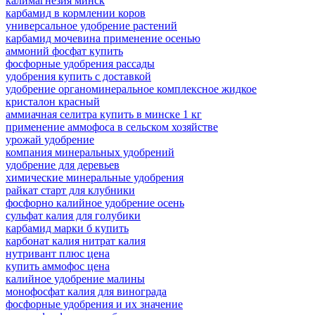
калимагнезия минск
карбамид в кормлении коров
универсальное удобрение растений
карбамид мочевина применение осенью
аммоний фосфат купить
фосфорные удобрения рассады
удобрения купить с доставкой
удобрение органоминеральное комплексное жидкое
кристалон красный
аммиачная селитра купить в минске 1 кг
применение аммофоса в сельском хозяйстве
урожай удобрение
компания минеральных удобрений
удобрение для деревьев
химические минеральные удобрения
райкат старт для клубники
фосфорно калийное удобрение осень
сульфат калия для голубики
карбамид марки б купить
карбонат калия нитрат калия
нутривант плюс цена
купить аммофос цена
калийное удобрение малины
монофосфат калия для винограда
фосфорные удобрения и их значение