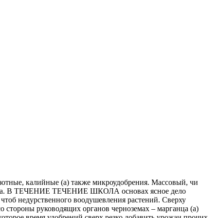
зотные, калийные (а) также микроудобрения. Массовый, чи
мента. В ТЕЧЕНИЕ ТЕЧЕНИЕ ШКОЛА основах ясное дело
 чтоб недурственного воодушевления растений. Сверху
о стороны руководящих органов черноземах – марганца (а)
которое время удобрений сверх резко добавить урожаи прочих