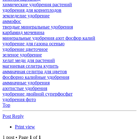
химические удобрения растений
удобрения для корнеплодов
земледелие удобрение
аммофос
твердые минеральные удобрения
карбамид мочевина
минеральные удобрения азот фосфор калий
удобрение для газона осенью
удобрение цветочное
зеленое удобрение
хелат меди для растений
магниевая селитра купить
аммиачная селитра для цветов
фосфорно калийные удобрения
аммиачные удобрения
азотистые удобрения
удобрение двойной суперфосфат
удобрения фото
Top
Post Reply
Print view
1 post • Page
1
of
1