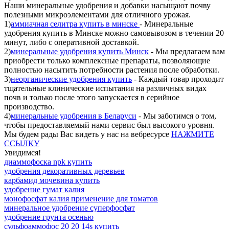
Наши минеральные удобрения и добавки насыщают почву
полезными микроэлементами для отличного урожая.
1)
аммиачная селитра купить в минске
- Минеральные
удобрения купить в Минске можно самовывозом в течении 20
минут, либо c оперативной доставкой.
2)
минеральные удобрения купить Минск
- Мы предлагаем вам
приобрести только комплексные препараты, позволяющие
полностью насытить потребности растения после обработки.
3)
неорганические удобрения купить
- Каждый товар проходит
тщательные клинические испытания на различных видах
почв и только после этого запускается в серийное
производство.
4)
минеральные удобрения в Беларуси
- Мы заботимся о том,
чтобы предоставляемый нами сервис был высокого уровня.
Мы будем рады Вас видеть у нас на вебресурсе
НАЖМИТЕ
ССЫЛКУ
Увидимся!
диаммофоска npk купить
удобрения декоративных деревьев
карбамид мочевина купить
удобрение гумат калия
монофосфат калия применение для томатов
минеральное удобрение суперфосфат
удобрение грунта осенью
сульфоаммофос 20 20 14s купить