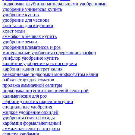
подкормка клубники минеральными удобрениями
удобрение универсал купить
удобрение кустов
удобрение для чеснока
кристалон для клубники
хелат меди
аммофос в мешках купить
удобрение земли
удобрения клематисов и роз
минеральные удобрения содержащие фосфор
унифлор удобрение купить
калийное удобрение красного цвета
карбонат калия нитрат калия
внекорневые подкормки монофосфатом калия
райкат старт для томатов
продажа аммиачной селитры
подкормка петунии кальциевой селитрой
калимагнезия для роз
гербицид против пырей ползучий
специальные удобрения
жидкое удобрение орхидей
удобрения семян рассады
карбамид формальдегидный
аммиачная селитра нитраты
селитра карбамид