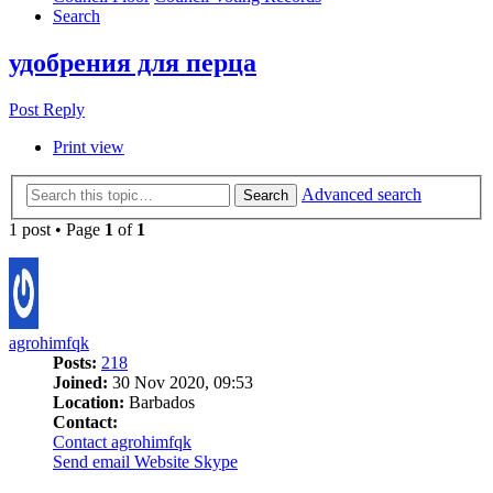
Search
удобрения для перца
Post Reply
Print view
Advanced search
Search
1 post • Page
1
of
1
agrohimfqk
Posts:
218
Joined:
30 Nov 2020, 09:53
Location:
Barbados
Contact:
Contact agrohimfqk
Send email
Website
Skype