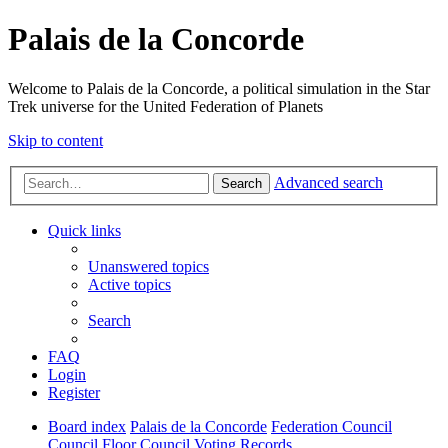
Palais de la Concorde
Welcome to Palais de la Concorde, a political simulation in the Star
Trek universe for the United Federation of Planets
Skip to content
Advanced search
Search
Quick links
Unanswered topics
Active topics
Search
FAQ
Login
Register
Board index
Palais de la Concorde
Federation Council
Council Floor
Council Voting Records