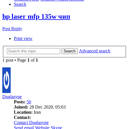
Search
hp laser mfp 135w чип
Post Reply
Print view
Advanced search
Search
1 post • Page
1
of
1
Duglasype
Posts:
50
Joined:
28 Dec 2020, 05:03
Location:
Iran
Contact:
Contact Duglasype
Send email
Website
Skype