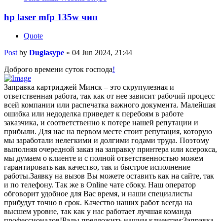
hp laser mfp 135w чип
Quote
Post
by
Duglasype
»
04 Jun 2024, 21:44
Доброго времени суток господа
!
Заправка картриджей Минск – это скрупулезная и
ответственная работа, так как от нее зависит рабочий процесс
всей компании или распечатка важного документа. Малейшая
ошибка или недоделка приведет к перебоям в работе
заказчика, и соответственно к потере нашей репутации и
прибыли. Для нас на первом месте стоит репутация, которую
мы заработали нелегкими и долгими годами труда. Поэтому
выполняя очередной заказ на заправку принтера или ксерокса,
мы думаем о клиенте и с полной ответственностью можем
гарантировать как качество, так и быстрое исполнение
работы.Заявку на вызов Вы можете оставить как на сайте, так
и по телефону. Так же в Online чате сбоку. Наш оператор
обговорит удобное для Вас время, и наши специалисты
прибудут точно в срок. Качество наших работ всегда на
высшем уровне, так как у нас работает лучшая команда
профессионалов!Рады предложить нашим клиентам:Заправка