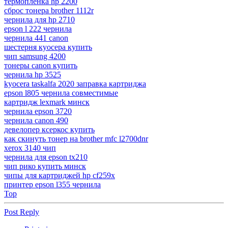
термопленка hp 2200
сброс тонера brother 1112r
чернила для hp 2710
epson l 222 чернила
чернила 441 canon
шестерня куосера купить
чип samsung 4200
тонеры canon купить
чернила hp 3525
kyocera taskalfa 2020 заправка картриджа
epson l805 чернила совместимые
картридж lexmark минск
чернила epson 3720
чернила canon 490
девелопер ксеркос купить
как скинуть тонер на brother mfc l2700dnr
xerox 3140 чип
чернила для epson tx210
чип рико купить минск
чипы для картриджей hp cf259x
принтер epson l355 чернила
Top
Post Reply