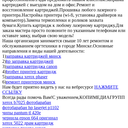
картриджей с выездом на дом и офис.Ремонт и
восстоновление картриджей.Прошивка любого лазерного
принтера.Настройка принтера (wi-fi, установка драйверов на
компьютер).Замена термопленки и роликов захвата
бумаги.Купить картридж к любому лазерному картриджу.Для
заказа мастера просто позвоните по указанным телефонам или
оставьте завку, выбрав свою модель!
Наша организация занимается свыше 10 лет ремонтом и
обслуживанием оргтехники в городе Минске.Основные
направления и виды нашей деятельности:
1)
заправка картриджей минск
2)
hp заправка картриджей
3)
заправка картриджа canon
4)
brother принтер картридж
5)
заправка xerox phaser
6)
ремонт принтеров минск
Нам будет приятно видеть у нас на вебресурсе
НАЖМИТЕ
ССЫЛКУ
Всегда рады помочь Вам!С уважением,КОПИМЕДИАГРУПП
xerox b7025 фотобарабан
фотобарабан hp laserjet p1102
чипы pantum tl 420e
чернила epson 664 оригинал
xerox 5022 драм картридж