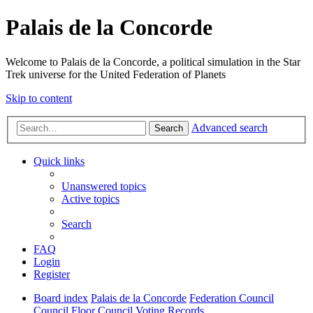
Palais de la Concorde
Welcome to Palais de la Concorde, a political simulation in the Star
Trek universe for the United Federation of Planets
Skip to content
Advanced search
Search
Quick links
Unanswered topics
Active topics
Search
FAQ
Login
Register
Board index
Palais de la Concorde
Federation Council
Council Floor
Council Voting Records