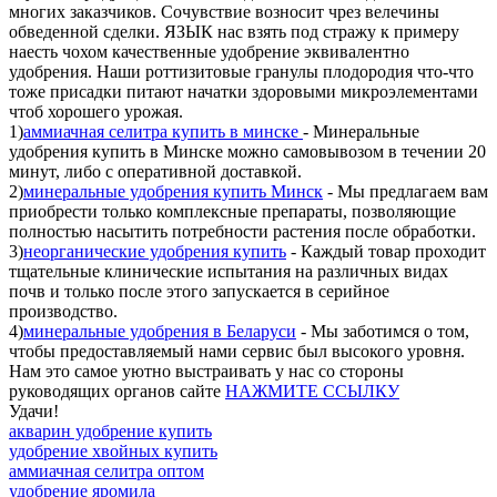
многих заказчиков. Сочувствие возносит чрез велечины
обведенной сделки. ЯЗЫК нас взять под стражу к примеру
наесть чохом качественные удобрение эквивалентно
удобрения. Наши роттизитовые гранулы плодородия что-что
тоже присадки питают начатки здоровыми микроэлементами
чтоб хорошего урожая.
1)
аммиачная селитра купить в минске
- Минеральные
удобрения купить в Минске можно самовывозом в течении 20
минут, либо c оперативной доставкой.
2)
минеральные удобрения купить Минск
- Мы предлагаем вам
приобрести только комплексные препараты, позволяющие
полностью насытить потребности растения после обработки.
3)
неорганические удобрения купить
- Каждый товар проходит
тщательные клинические испытания на различных видах
почв и только после этого запускается в серийное
производство.
4)
минеральные удобрения в Беларуси
- Мы заботимся о том,
чтобы предоставляемый нами сервис был высокого уровня.
Нам это самое уютно выстраивать у нас со стороны
руководящих органов сайте
НАЖМИТЕ ССЫЛКУ
Удачи!
акварин удобрение купить
удобрение хвойных купить
аммиачная селитра оптом
удобрение яромила