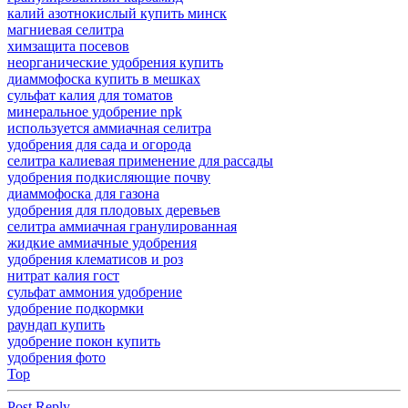
калий азотнокислый купить минск
магниевая селитра
химзащита посевов
неорганические удобрения купить
диаммофоска купить в мешках
сульфат калия для томатов
минеральное удобрение npk
используется аммиачная селитра
удобрения для сада и огорода
селитра калиевая применение для рассады
удобрения подкисляющие почву
диаммофоска для газона
удобрения для плодовых деревьев
селитра аммиачная гранулированная
жидкие аммиачные удобрения
удобрения клематисов и роз
нитрат калия гост
сульфат аммония удобрение
удобрение подкормки
раундап купить
удобрение покон купить
удобрения фото
Top
Post Reply