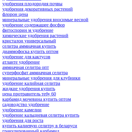
удобрения плодородия почвы
удобрения декоративных растений
флорон цена
минеральные удобрения вносимые весной
удобрение содержащее фосфор
фитоспорин м удобрение
химические удобрения растений
кристалон универсальный
селитра аммиачная купить
диаммофоска купить оптом
удобрение для кактусов
атланте удобрение
аммиачная селитра опт
суперфосфат аммиачная селитра
минеральные удобрения для клубники
удобрение калийная селитра
жидкие удобрения купить
цена протравитель тебу 60
карбамид мочевина купить оптом
садоводство удобрение
удобрение камелии
удобрение кальциевая селитра купить
удобрения для роста
купить калиевую селитру в беларуси
гранулированный карбамид