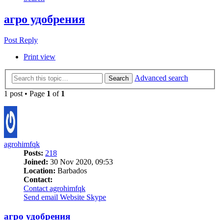
агро удобрения
Post Reply
Print view
Advanced search
Search
1 post • Page
1
of
1
agrohimfqk
Posts:
218
Joined:
30 Nov 2020, 09:53
Location:
Barbados
Contact:
Contact agrohimfqk
Send email
Website
Skype
агро удобрения