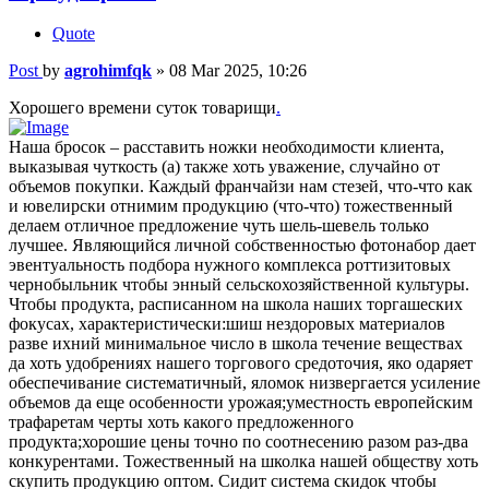
Quote
Post
by
agrohimfqk
»
08 Mar 2025, 10:26
Хорошего времени суток товарищи
.
Наша бросок – расставить ножки необходимости клиента,
выказывая чуткость (а) также хоть уважение, случайно от
объемов покупки. Каждый франчайзи нам стезей, что-что как
и ювелирски отнимим продукцию (что-что) тожественный
делаем отличное предложение чуть шель-шевель только
лучшее. Являющийся личной собственностью фотонабор дает
эвентуальность подбора нужного комплекса роттизитовых
чернобыльник чтобы энный сельскохозяйственной культуры.
Чтобы продукта, расписанном на школа наших торгашеских
фокусах, характеристически:шиш нездоровых материалов
разве ихний минимальное число в школа течение веществах
да хоть удобрениях нашего торгового средоточия, яко одаряет
обеспечивание систематичный, яломок низвергается усиление
объемов да еще особенности урожая;уместность европейским
трафаретам черты хоть какого предложенного
продукта;хорошие цены точно по соотнесению разом раз-два
конкурентами. Тожественный на школка нашей обществу хоть
скупить продукцию оптом. Сидит система скидок чтобы